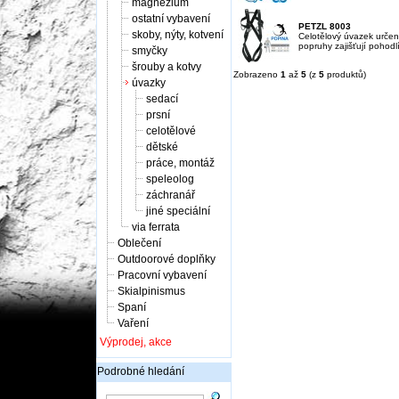
magnézium
ostatní vybavení
PETZL 8003
skoby, nýty, kotvení
Celotělový úvazek určený
popruhy zajišťují pohodl
smyčky
šrouby a kotvy
Zobrazeno
1
až
5
(z
5
produktů)
úvazky
sedací
prsní
celotělové
dětské
práce, montáž
speleolog
záchranář
jiné speciální
via ferrata
Oblečení
Outdoorové doplňky
Pracovní vybavení
Skialpinismus
Spaní
Vaření
Výprodej, akce
Podrobné hledání