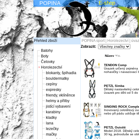
POPINA
E-shop
Přehled zboží
POPINA sport
|
Horolezectví
|
úvaz
Zobrazit:
Batohy
Boty
Název
Čelovky
TENDON Comp
Horolezectví
Úvazek určený zejména p
nohavičky i navazovací 
blokanty, šplhadla
bouldermatky
cepíny
PETZL Simba
expresky
Dětský nastavitelný celo
úvazek pro děti od 5 do 
friendy, vklíněnce
helmy a přilby
jistící vybavení
SINGING ROCK Comple
Inovovaný celotělový úvaz
karabiny
nebo při pádu udržuje těl
kladky
lana
PETZL Ouistiti
lezečky
Model 2018. Dětský celo
mačky
30 kg, jednoduše se obl