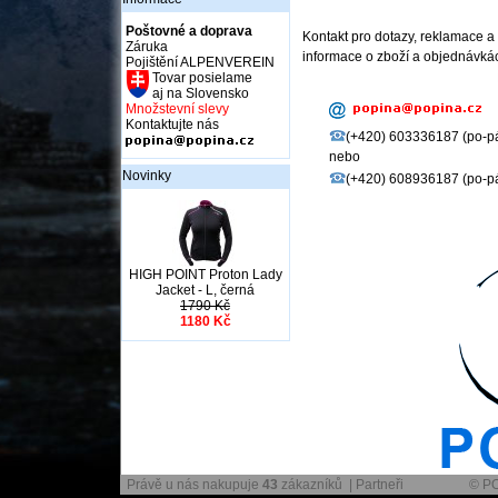
Poštovné a doprava
Kontakt pro dotazy, reklamace a
Záruka
informace o zboží a objednávká
Pojištění ALPENVEREIN
Tovar posielame
aj na Slovensko
Množstevní slevy
Kontaktujte nás
(+420) 603336187 (po-pá:
nebo
Novinky
(+420) 608936187 (po-pá:
HIGH POINT Proton Lady
Jacket - L, černá
1790 Kč
1180 Kč
Právě u nás nakupuje
43
zákazníků |
Partneři
© PO