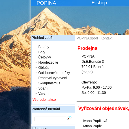
POPINA
E-shop
Přehled zboží
POPINA sport
|
Kontakt
Batohy
Prodejna
Boty
POPINA
Čelovky
Dr.E.Beneše 3
Horolezectví
792 01 Bruntál
Oblečení
(
mapa
)
Outdoorové doplňky
Pracovní vybavení
Otevřeno:
Skialpinismus
Po-Pá: 9.00 - 17.00
Spaní
So: 9.00 - 11.30
Vaření
Výprodej, akce
Vyřizování objednávek
Podrobné hledání
Ivana Popíková
Milan Popík
Informace