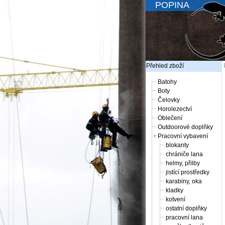
POPINA
Přehled zboží
Batohy
Boty
Čelovky
Horolezectví
Oblečení
Outdoorové doplňky
Pracovní vybavení
blokanty
chrániče lana
helmy, přilby
jistící prostředky
karabiny, oka
kladky
kotvení
ostatní doplňky
pracovní lana