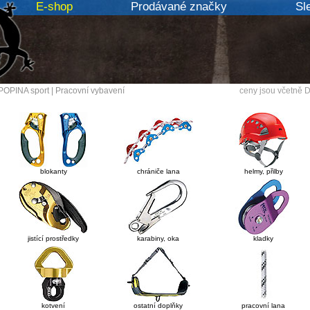
E-shop
Prodávané značky
Sl
POPINA sport
|
Pracovní vybavení
ceny jsou včetně 
blokanty
chrániče lana
helmy, přilby
jistící prostředky
karabiny, oka
kladky
kotvení
ostatní doplňky
pracovní lana