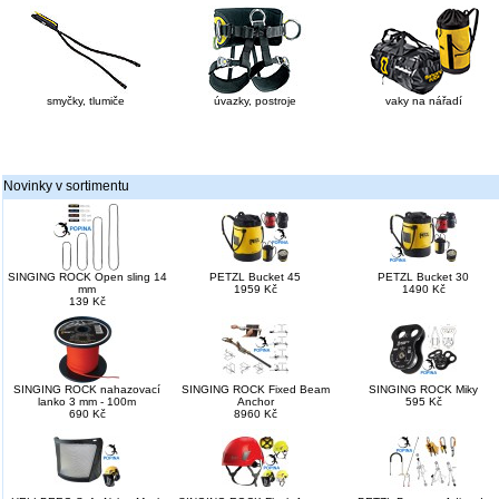
smyčky, tlumiče
úvazky, postroje
vaky na nářadí
Novinky v sortimentu
SINGING ROCK Open sling 14
PETZL Bucket 45
PETZL Bucket 30
mm
1959 Kč
1490 Kč
139 Kč
SINGING ROCK nahazovací
SINGING ROCK Fixed Beam
SINGING ROCK Miky
lanko 3 mm - 100m
Anchor
595 Kč
690 Kč
8960 Kč