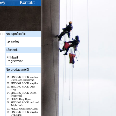
evy
Kontakt
DPH
Nákupní košík
..prázdný
Zákazník
Přihlásit
Registrovat
Nejprodávanější
01.
SINGING ROCK karabina
D ovál ocel šroubovací
02.
SINGING ROCK smyčka
03.
SINGING ROCK Open
sling
04.
SINGING ROCK D ocel
šroubovací
05.
PETZL Ring Open
06.
SINGING ROCK ovál ocel
Triple Lock
07.
PETZL Oxan Screw-Lock
08.
SINGING ROCK smyčka
EYE sling