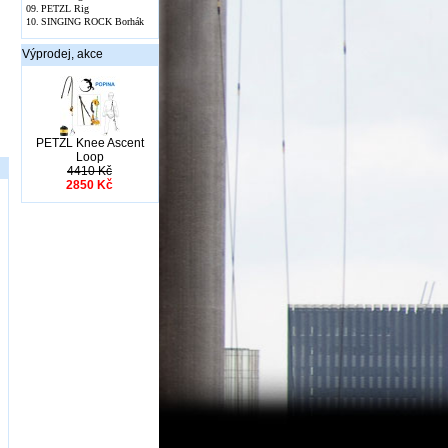
09.
PETZL Rig
10.
SINGING ROCK Borhák
Výprodej, akce
PETZL Knee Ascent
Loop
4410 Kč
2850 Kč