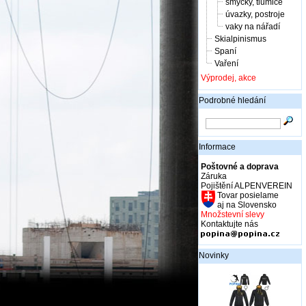
smyčky, tlumiče
úvazky, postroje
vaky na nářadí
Skialpinismus
Spaní
Vaření
Výprodej, akce
Podrobné hledání
Informace
Poštovné a doprava
Záruka
Pojištění ALPENVEREIN
Tovar posielame
aj na Slovensko
Množstevní slevy
Kontaktujte nás
Novinky