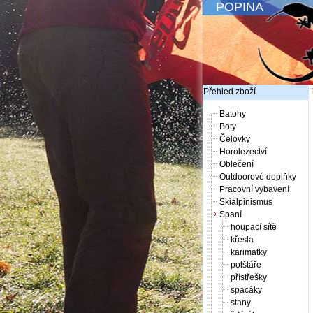
POPINA
Přehled zboží
Batohy
Boty
Čelovky
Horolezectví
Oblečení
Outdoorové doplňky
Pracovní vybavení
Skialpinismus
Spaní
houpací sítě
křesla
karimatky
polštáře
přístřešky
spacáky
stany