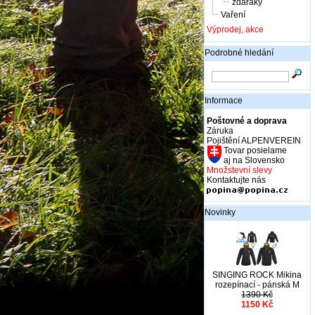
žďáráky
Vaření
Výprodej, akce
Podrobné hledání
Informace
Poštovné a doprava
Záruka
Pojištění ALPENVEREIN
Tovar posielame
aj na Slovensko
Množstevní slevy
Kontaktujte nás
Novinky
SINGING ROCK Mikina
rozepínací - pánská M
1390 Kč
1150 Kč