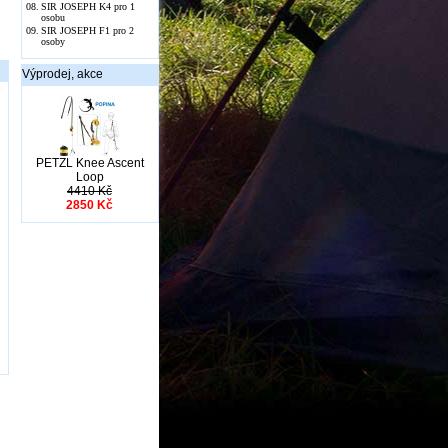
08.
SIR JOSEPH K4 pro 1
osobu
09.
SIR JOSEPH F1 pro 2
osoby
Výprodej, akce
PETZL Knee Ascent
Loop
4410 Kč
2850 Kč