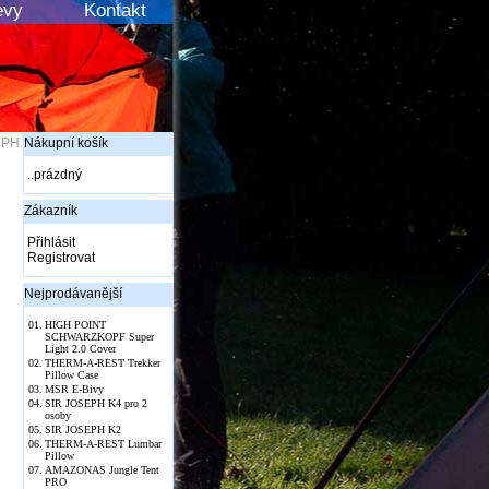
evy
Kontakt
DPH
Nákupní košík
..prázdný
Zákazník
Přihlásit
Registrovat
Nejprodávanější
01.
HIGH POINT
SCHWARZKOPF Super
Light 2.0 Cover
02.
THERM-A-REST Trekker
Pillow Case
03.
MSR E-Bivy
04.
SIR JOSEPH K4 pro 2
osoby
05.
SIR JOSEPH K2
06.
THERM-A-REST Lumbar
Pillow
07.
AMAZONAS Jungle Tent
PRO