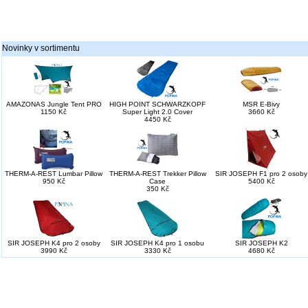
Novinky v sortimentu
AMAZONAS Jungle Tent PRO
HIGH POINT SCHWARZKOPF
MSR E-Bivy
1150 Kč
Super Light 2.0 Cover
3660 Kč
4450 Kč
THERM-A-REST Lumbar Pillow
THERM-A-REST Trekker Pillow
SIR JOSEPH F1 pro 2 osoby
950 Kč
Case
5400 Kč
350 Kč
SIR JOSEPH K4 pro 2 osoby
SIR JOSEPH K4 pro 1 osobu
SIR JOSEPH K2
3990 Kč
3330 Kč
4680 Kč