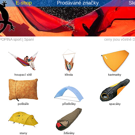
E-shop
Prodávané značky
Sl
POPINA sport
|
Spaní
ceny jsou včetně 
houpací sítě
křesla
karimatky
polštáře
přístřešky
spacáky
stany
žďáráky