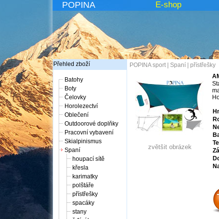
POPINA
E-shop
Přehled zboží
POPINA sport
|
Spaní
|
přístřešky
AM
Batohy
St
Boty
ma
Čelovky
Ho
Horolezectví
Hm
Oblečení
R
Outdoorové doplňky
N
Pracovní vybavení
Ba
Skialpinismus
Te
zvětšit obrázek
Spaní
Zá
Do
houpací sítě
Na
křesla
karimatky
polštáře
přístřešky
spacáky
stany