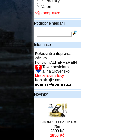
žďáráky
Vaření
Výprodej, akce
Podrobné hledání
Informace
Poštovné a doprava
Záruka
Pojištění ALPENVEREIN
Tovar posielame
aj na Slovensko
Množstevní slevy
Kontaktujte nás
Novinky
GIBBON Classic Line XL
25m
2399 Kč
1850 Kč