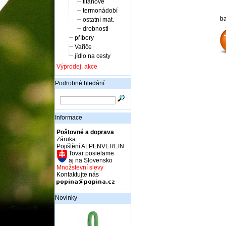
titanové
termonádobí
ba
ostatní mat.
drobnosti
příbory
Vařiče
jídlo na cesty
Výprodej, akce
Podrobné hledání
Informace
Poštovné a doprava
Záruka
Pojištění ALPENVEREIN
Tovar posielame
aj na Slovensko
Množstevní slevy
Kontaktujte nás
Novinky