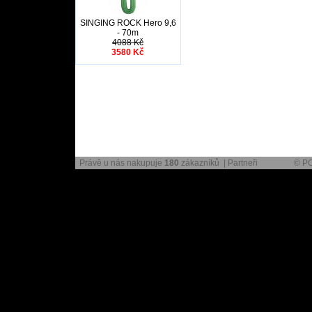
SINGING ROCK Hero 9,6
- 70m
4088 Kč
3580 Kč
Právě u nás nakupuje
180
zákazníků |
Partneři
© P