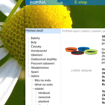
POPINA
E-shop
Přehled zboží
POPINA sport
|
Vaření
|
nádobí
|
p
SE
Batohy
Sk
Boty
gr
Čelovky
Dn
Horolezectví
kt
Oblečení
Zb
Outdoorové doplňky
pl
po
Pracovní vybavení
Skialpinismus
Hm
zvětšit obrázek
Spaní
O
Vaření
R
filtry na vodu
Ma
Ba
láhve na vodu
nádobí
Te
hliníkové
Zá
nerezové
Do
plastové
Na