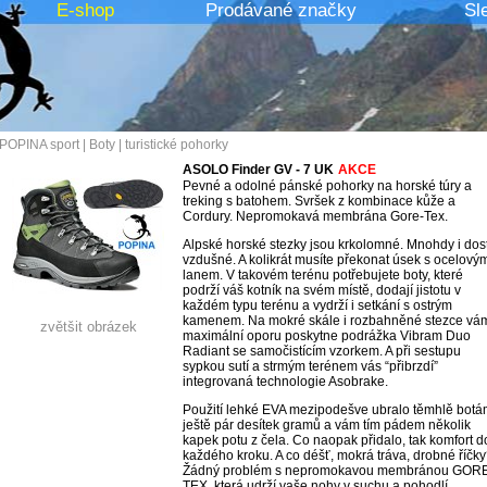
E-shop
Prodávané značky
Sl
POPINA sport
|
Boty
|
turistické pohorky
ASOLO Finder GV - 7 UK
AKCE
Pevné a odolné pánské pohorky na horské túry a
treking s batohem. Svršek z kombinace kůže a
Cordury. Nepromokavá membrána Gore-Tex.
Alpské horské stezky jsou krkolomné. Mnohdy i dos
vzdušné. A kolikrát musíte překonat úsek s ocelový
lanem. V takovém terénu potřebujete boty, které
podrží váš kotník na svém místě, dodají jistotu v
každém typu terénu a vydrží i setkání s ostrým
kamenem. Na mokré skále i rozbahněné stezce vá
zvětšit obrázek
maximální oporu poskytne podrážka Vibram Duo
Radiant se samočistícím vzorkem. A při sestupu
sypkou sutí a strmým terénem vás “přibrzdí”
integrovaná technologie Asobrake.
Použití lehké EVA mezipodešve ubralo těmhlě botá
ještě pár desítek gramů a vám tím pádem několik
kapek potu z čela. Co naopak přidalo, tak komfort d
každého kroku. A co déšť, mokrá tráva, drobné říčky
Žádný problém s nepromokavou membránou GORE
TEX, která udrží vaše nohy v suchu a pohodlí.