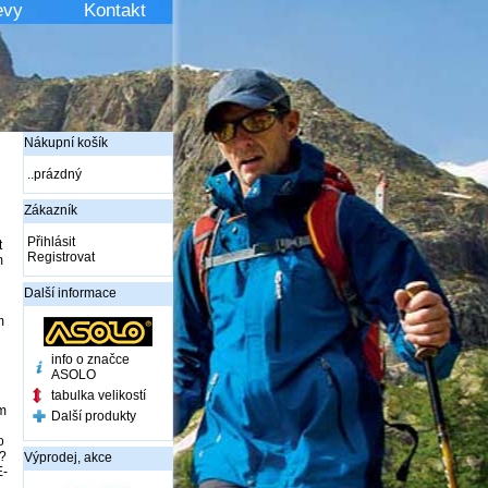
evy
Kontakt
Nákupní košík
..prázdný
Zákazník
Přihlásit
t
Registrovat
m
Další informace
m
info o značce
ASOLO
tabulka velikostí
m
Další produkty
o
?
Výprodej, akce
-