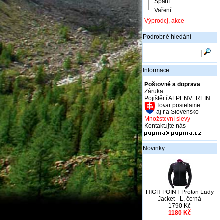
Spaní
Vaření
Výprodej, akce
Podrobné hledání
Informace
Poštovné a doprava
Záruka
Pojištění ALPENVEREIN
Tovar posielame
aj na Slovensko
Množstevní slevy
Kontaktujte nás
Novinky
HIGH POINT Proton Lady
Jacket - L, černá
1790 Kč
1180 Kč