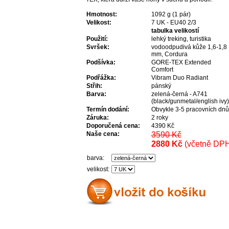
Hmotnost:
1092 g (1 pár)
Velikost:
7 UK - EU40 2/3
tabulka velikostí
Použití:
lehký treking, turistika
Svršek:
vodoodpudivá kůže 1,6-1,8
mm, Cordura
Podšívka:
GORE-TEX Extended
Comfort
Podřážka:
Vibram Duo Radiant
Střih:
pánský
Barva:
zelená-černá - A741
(black/gunmetal/english ivy)
Termín dodání:
Obvykle 3-5 pracovních dnů
Záruka:
2 roky
Doporučená cena:
4390 Kč
Naše cena:
3590 Kč
2880 Kč
(včetně DP
barva:
velikost: