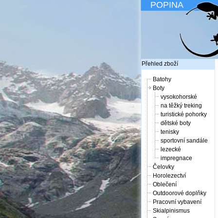
POPINA
Přehled zboží
Batohy
Boty
vysokohorské
na těžký treking
turistické pohorky
dětské boty
tenisky
sportovní sandále
lezecké
impregnace
Čelovky
Horolezectví
Oblečení
Outdoorové doplňky
Pracovní vybavení
Skialpinismus