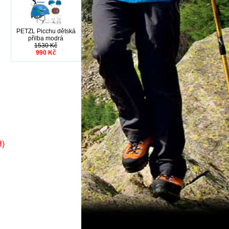
PETZL Picchu dětská
přilba modrá
1530 Kč
990 Kč
H)