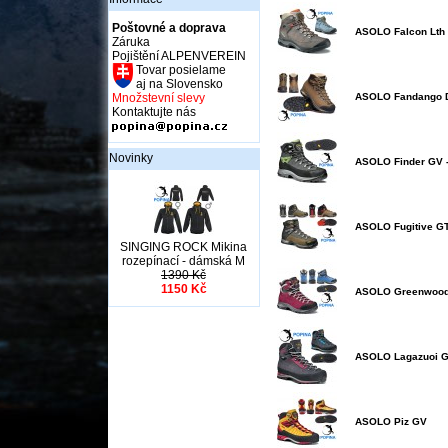
Poštovné a doprava
ASOLO Falcon Lth
Záruka
Pojištění ALPENVEREIN
Tovar posielame
aj na Slovensko
Množstevní slevy
ASOLO Fandango 
Kontaktujte nás
Novinky
ASOLO Finder GV -
ASOLO Fugitive G
SINGING ROCK Mikina
rozepínací - dámská M
1390 Kč
1150 Kč
ASOLO Greenwoo
ASOLO Lagazuoi 
ASOLO Piz GV