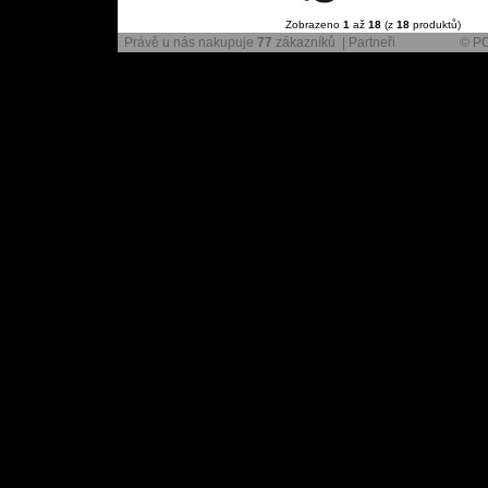
Zobrazeno
1
až
18
(z
18
produktů)
Právě u nás nakupuje
77
zákazníků |
Partneři
© PO