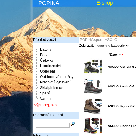
POPINA
E-shop
Přehled zboží
POPINA sport
|
ASOLO
Zobrazit:
Batohy
Boty
Název
Čelovky
Horolezectví
ASOLO Alta Via G
Oblečení
Outdoorové doplňky
Pracovní vybavení
ASOLO Arctic GV -
Skialpinismus
Spaní
Vaření
Výprodej, akce
ASOLO Bajura GV
Podrobné hledání
ASOLO Eiger XT E
Informace