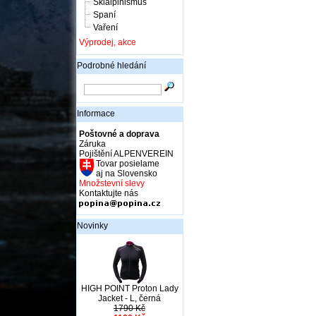
Skialpinismus
Spaní
Vaření
Výprodej, akce
Podrobné hledání
Informace
Poštovné a doprava
Záruka
Pojištění ALPENVEREIN
Tovar posielame
aj na Slovensko
Množstevní slevy
Kontaktujte nás
Novinky
HIGH POINT Proton Lady
Jacket - L, černá
1790 Kč