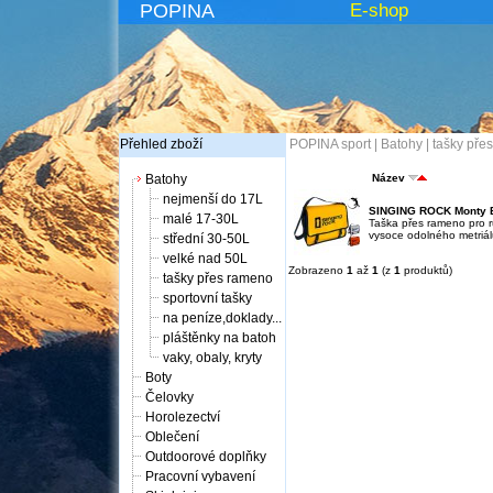
POPINA
E-shop
Přehled zboží
POPINA sport
|
Batohy
|
tašky pře
Batohy
Název
nejmenší do 17L
SINGING ROCK Monty 
malé 17-30L
Taška přes rameno pro 
vysoce odolného metriá
střední 30-50L
velké nad 50L
Zobrazeno
1
až
1
(z
1
produktů)
tašky přes rameno
sportovní tašky
na peníze,doklady...
pláštěnky na batoh
vaky, obaly, kryty
Boty
Čelovky
Horolezectví
Oblečení
Outdoorové doplňky
Pracovní vybavení