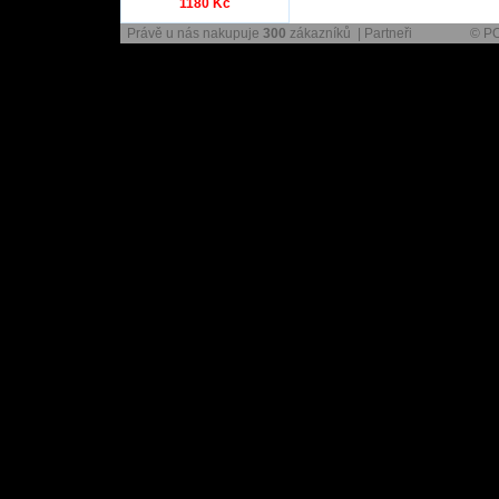
1180 Kč
Právě u nás nakupuje
300
zákazníků |
Partneři
© P