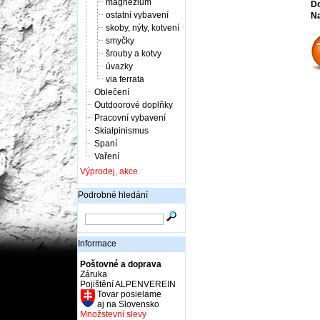
magnézium
Do
ostatní vybavení
Na
skoby, nýty, kotvení
smyčky
šrouby a kotvy
úvazky
via ferrata
Oblečení
Outdoorové doplňky
Pracovní vybavení
Skialpinismus
Spaní
Vaření
Výprodej, akce
Podrobné hledání
Informace
Poštovné a doprava
Záruka
Pojištění ALPENVEREIN
Tovar posielame
aj na Slovensko
Množstevní slevy