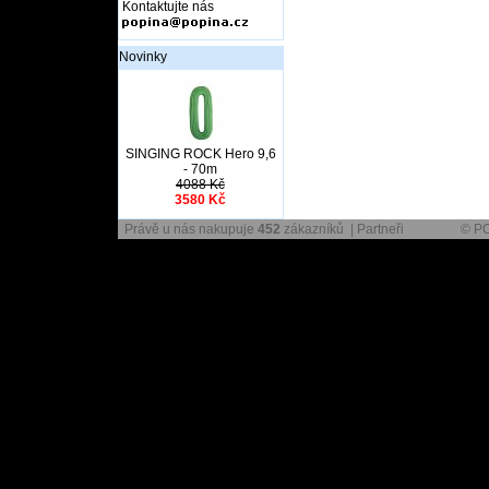
Kontaktujte nás
Novinky
SINGING ROCK Hero 9,6
- 70m
4088 Kč
3580 Kč
Právě u nás nakupuje
452
zákazníků |
Partneři
© P