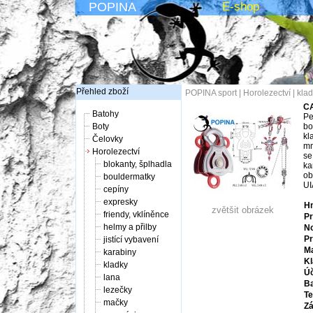
POPINA
E-shop
Přehled zboží
POPINA sport
|
Horolezectví
|
klad
CA
Batohy
Pe
Boty
bo
kl
Čelovky
mm
Horolezectví
se
blokanty, šplhadla
ka
ob
bouldermatky
UI
cepíny
expresky
Hm
zvětšit obrázek
friendy, vklíněnce
Pr
helmy a přilby
No
Pr
jistící vybavení
Ma
karabiny
Kl
kladky
Úč
lana
Ba
lezečky
Te
mačky
Zá