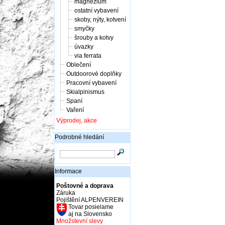
magnézium
ostatní vybavení
skoby, nýty, kotvení
smyčky
šrouby a kotvy
úvazky
via ferrata
Oblečení
Outdoorové doplňky
Pracovní vybavení
Skialpinismus
Spaní
Vaření
Výprodej, akce
Podrobné hledání
Informace
Poštovné a doprava
Záruka
Pojištění ALPENVEREIN
Tovar posielame
aj na Slovensko
Množstevní slevy