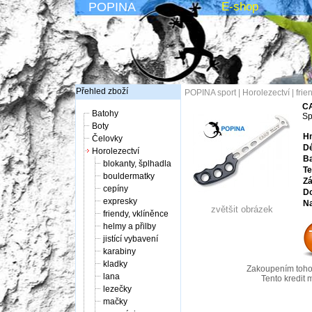
POPINA
E-shop
Přehled zboží
POPINA sport
|
Horolezectví
|
frie
CA
Batohy
Sp
Boty
Hm
Čelovky
Dé
Horolezectví
Ba
blokanty, šplhadla
Te
bouldermatky
Zá
cepíny
Do
expresky
Na
zvětšit obrázek
friendy, vklíněnce
helmy a přilby
jistící vybavení
karabiny
kladky
Zakoupením tohot
lana
Tento kredit 
lezečky
mačky