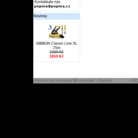
Kontaktujte nás
Novinky
GIBBON Classic Line XL
25m
2399 Kč
1850 Kč
Právě u nás nakupuje
78
zákazníků |
Partneři
© PO