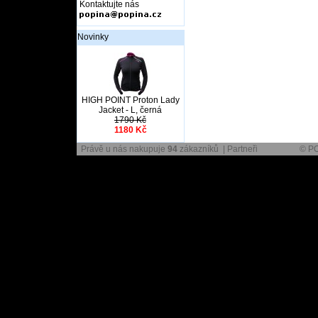
Kontaktujte nás
Novinky
HIGH POINT Proton Lady
Jacket - L, černá
1790 Kč
1180 Kč
Právě u nás nakupuje
94
zákazníků |
Partneři
© PO