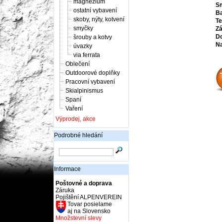
magnézium
S
ostatní vybavení
Ba
skoby, nýty, kotvení
Te
smyčky
Zá
Do
šrouby a kotvy
Na
úvazky
via ferrata
Oblečení
Outdoorové doplňky
Pracovní vybavení
Skialpinismus
Spaní
Vaření
Výprodej, akce
Podrobné hledání
Informace
Poštovné a doprava
Záruka
Pojištění ALPENVEREIN
Tovar posielame
aj na Slovensko
Množstevní slevy