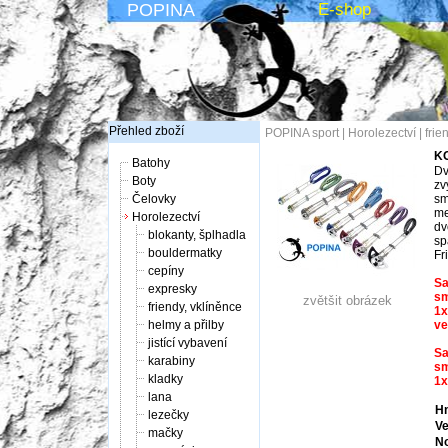
POPINA
E-shop
Přehled zboží
POPINA sport
|
Horolezectví
|
frie
KO
Batohy
Dv
Boty
zv
Čelovky
sm
me
Horolezectví
dv
blokanty, šplhadla
sp
bouldermatky
Fr
cepíny
Sa
expresky
sm
zvětšit obrázek
friendy, vklíněnce
1x
helmy a přilby
ve
jistící vybavení
Sa
karabiny
sm
kladky
1x
lana
Hm
lezečky
Ve
mačky
No