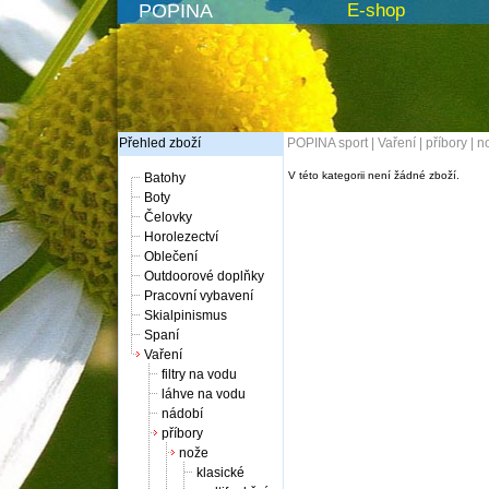
POPINA
E-shop
Přehled zboží
POPINA sport
|
Vaření
|
příbory
|
n
V této kategorii není žádné zboží.
Batohy
Boty
Čelovky
Horolezectví
Oblečení
Outdoorové doplňky
Pracovní vybavení
Skialpinismus
Spaní
Vaření
filtry na vodu
láhve na vodu
nádobí
příbory
nože
klasické