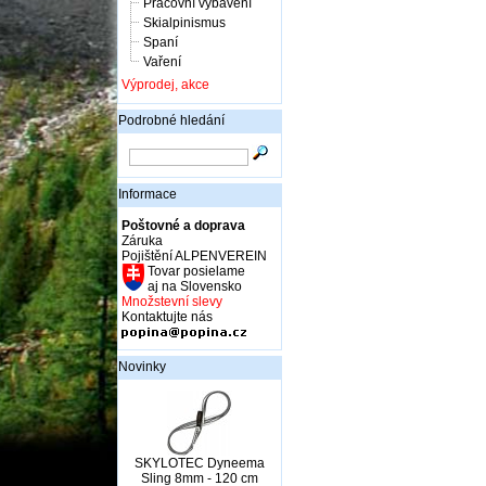
Pracovní vybavení
Skialpinismus
Spaní
Vaření
Výprodej, akce
Podrobné hledání
Informace
Poštovné a doprava
Záruka
Pojištění ALPENVEREIN
Tovar posielame
aj na Slovensko
Množstevní slevy
Kontaktujte nás
Novinky
SKYLOTEC Dyneema
Sling 8mm - 120 cm