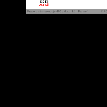
339 Kč
244 Kč
Právě u nás nakupuje
406
zákazníků |
Partneři
© P