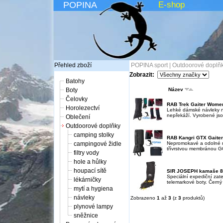
POPINA
E-shop
Přehled zboží
POPINA sport
|
Outdoorové doplň
Zobrazit:
Batohy
Boty
Název
Čelovky
RAB Trek Gaiter Wome
Horolezectví
Lehké dámské návleky na
nepřekáží. Vyrobené jso
Oblečení
Outdoorové doplňky
camping stolky
RAB Kangri GTX Gaiter
campingové židle
Nepromokavé a odolné n
třívrstvou membránou GO
filtry vody
hole a hůlky
houpací sítě
SIR JOSEPH kamaše 8
Speciální expediční zate
lékárničky
telemarkové boty. Černý 
mytí a hygiena
návleky
Zobrazeno
1
až
3
(z
3
produktů)
plynové lampy
sněžnice