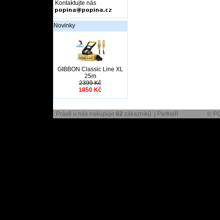
Kontaktujte nás
Novinky
GIBBON Classic Line XL
25m
2399 Kč
1850 Kč
Právě u nás nakupuje
62
zákazníků |
Partneři
© PO