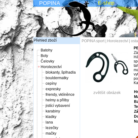
POPINA
E-shop
Přehled zboží
POPINA sport
|
Horolezectví
|
osta
PE
Batohy
Zá
Boty
Há
Čelovky
sp
ta
Horolezectví
ma
blokanty, šplhadla
vy
bouldermatky
po
Ka
cepíny
expresky
Hm
zvětšit obrázek
friendy, vklíněnce
Ma
helmy a přilby
Ba
jistící vybavení
Te
karabiny
Zá
Do
kladky
Na
lana
lezečky
mačky