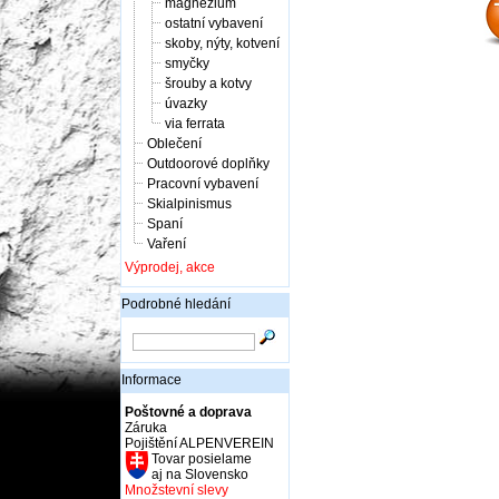
magnézium
ostatní vybavení
skoby, nýty, kotvení
smyčky
šrouby a kotvy
úvazky
via ferrata
Oblečení
Outdoorové doplňky
Pracovní vybavení
Skialpinismus
Spaní
Vaření
Výprodej, akce
Podrobné hledání
Informace
Poštovné a doprava
Záruka
Pojištění ALPENVEREIN
Tovar posielame
aj na Slovensko
Množstevní slevy