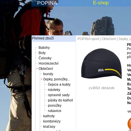
POPINA
E-shop
Přehled zboží
POPINA sport
|
Oblečení
|
čepky, 
PE
Batohy
Pr
Boty
po
př
Čelovky
Horolezectví
Hm
Oblečení
Ve
bundy
Ve
čepky, ponožky...
Ma
Ba
čepice a kukly
zvětšit obrázek
Te
návleky
Zá
opravné sady
Do
pásky do kalhot
Na
ponožky
rukavice
ve
kalhoty
kombinézy
kraťasy