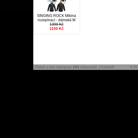
SINGING ROCK Mikina
rozepínací - dámská M
1390 Kč
1150 Kč
Právě u nás nakupuje
294
zákazníků |
Partneři
© P