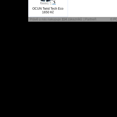
OCUN Twist Tech Eco
1650 Kč
Právě u nás nakupuje
114
zákazníků |
Partneři
© P