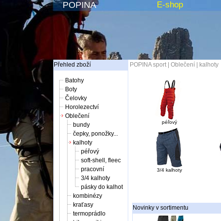
POPINA
E-shop
Přehled zboží
POPINA sport
|
Oblečení
|
kalhoty
Batohy
Boty
Čelovky
Horolezectví
Oblečení
péřový
bundy
čepky, ponožky...
kalhoty
péřový
soft-shell, fleec
pracovní
3/4 kalhoty
3/4 kalhoty
pásky do kalhot
kombinézy
kraťasy
Novinky v sortimentu
termoprádlo