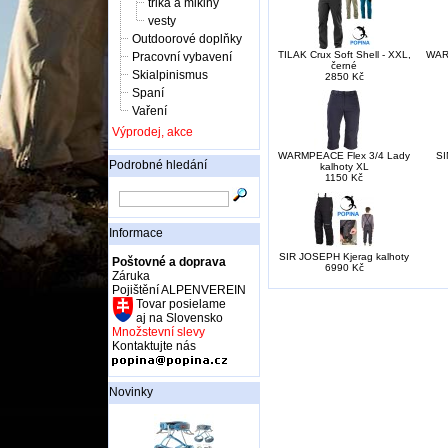
trika a mikiny
vesty
Outdoorové doplňky
TILAK Crux Soft Shell - XXL,
WARM
Pracovní vybavení
černé
Skialpinismus
2850 Kč
Spaní
Vaření
Výprodej, akce
WARMPEACE Flex 3/4 Lady
SI
Podrobné hledání
kalhoty XL
1150 Kč
Informace
SIR JOSEPH Kjerag kalhoty
Poštovné a doprava
6990 Kč
Záruka
Pojištění ALPENVEREIN
Tovar posielame
aj na Slovensko
Množstevní slevy
Kontaktujte nás
Novinky