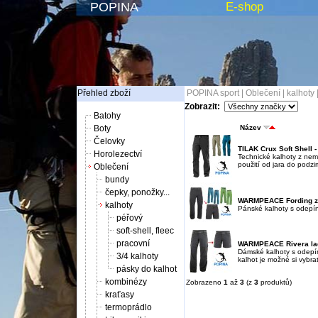
POPINA
E-shop
Přehled zboží
POPINA sport
|
Oblečení
|
kalhoty
Zobrazit:
Batohy
Boty
Název
Čelovky
TILAK Crux Soft Shell 
Horolezectví
Technické kalhoty z nem
použití od jara do podzi
Oblečení
bundy
čepky, ponožky...
WARMPEACE Fording zip
kalhoty
Pánské kalhoty s odepín
péřový
soft-shell, fleec
pracovní
WARMPEACE Rivera lady
Dámské kalhoty s odepín
3/4 kalhoty
kalhot je možné si vybrat
pásky do kalhot
kombinézy
Zobrazeno
1
až
3
(z
3
produktů)
kraťasy
termoprádlo