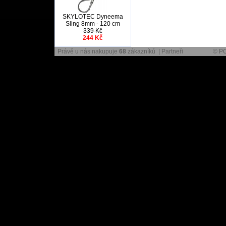
SKYLOTEC Dyneema
Sling 8mm - 120 cm
339 Kč
244 Kč
Právě u nás nakupuje
68
zákazníků |
Partneři
© PO