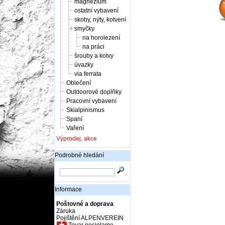
magnézium
ostatní vybavení
skoby, nýty, kotvení
smyčky
na horolezení
na práci
šrouby a kotvy
úvazky
via ferrata
Oblečení
Outdoorové doplňky
Pracovní vybavení
Skialpinismus
Spaní
Vaření
Výprodej, akce
Podrobné hledání
Informace
Poštovné a doprava
Záruka
Pojištění ALPENVEREIN