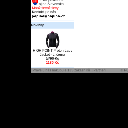
Tovar posielame
aj na Slovensko
Množstevní slevy
Kontaktujte nás
Novinky
HIGH POINT Proton Lady
Jacket - L, černá
1790 Kč
1180 Kč
Právě u nás nakupuje
135
zákazníků |
Partneři
© P