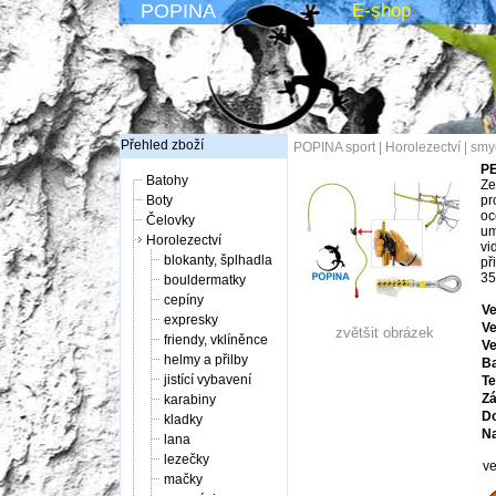
POPINA
E-shop
Přehled zboží
POPINA sport
|
Horolezectví
|
smy
PE
Batohy
Ze
Boty
pr
oc
Čelovky
um
Horolezectví
vi
blokanty, šplhadla
př
35
bouldermatky
cepíny
Ve
expresky
Ve
zvětšit obrázek
friendy, vklíněnce
Ve
helmy a přilby
Ba
jistící vybavení
Te
Zá
karabiny
Do
kladky
Na
lana
lezečky
ve
mačky