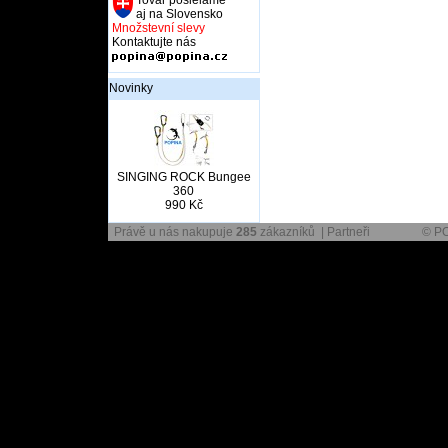
Tovar posielame
aj na Slovensko
Množstevní slevy
Kontaktujte nás
Novinky
SINGING ROCK Bungee
360
990 Kč
Právě u nás nakupuje
285
zákazníků |
Partneři
© P