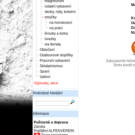
magnézium
Ma
ostatní vybavení
skoby, nýty, kotvení
smyčky
Ko
na horolezení
Gw
Do
na práci
Na
šrouby a kotvy
úvazky
via ferrata
Oblečení
Outdoorové doplňky
Pracovní vybavení
Zakoupením tohot
Tento kredit 
Skialpinismus
Spaní
Vaření
Výprodej, akce
Podrobné hledání
Informace
Poštovné a doprava
Záruka
Pojištění ALPENVEREIN