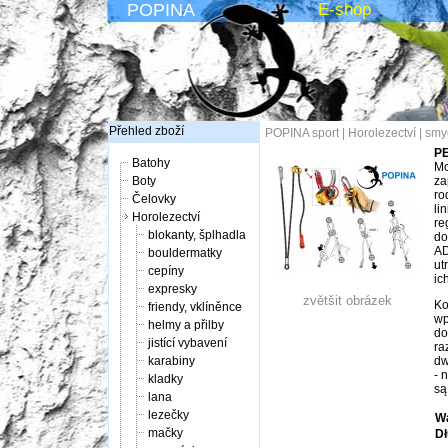
POPINA
E-shop
Přehled zboží
POPINA sport
|
Horolezectví
|
smy
PE
Batohy
Mo
Boty
za
ro
Čelovky
li
Horolezectví
re
blokanty, šplhadla
do
AD
bouldermatky
ut
cepíny
ic
expresky
zvětšit obrázek
Ko
friendy, vklíněnce
wp
helmy a přilby
do
jistící vybavení
ra
karabiny
dw
- 
kladky
są
lana
lezečky
W
mačky
Dł