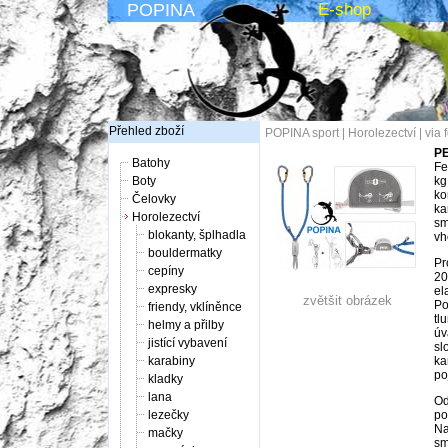
POPINA
E-shop
Přehled zboží
POPINA sport
|
Horolezectví
|
via 
PE
Batohy
Fe
Boty
kg
ko
Čelovky
ka
Horolezectví
sm
blokanty, šplhadla
vh
bouldermatky
Pr
cepíny
20
expresky
el
zvětšit obrázek
Po
friendy, vklíněnce
tl
helmy a přilby
úv
jistící vybavení
sl
karabiny
ka
po
kladky
lana
Od
lezečky
po
Na
mačky
sm