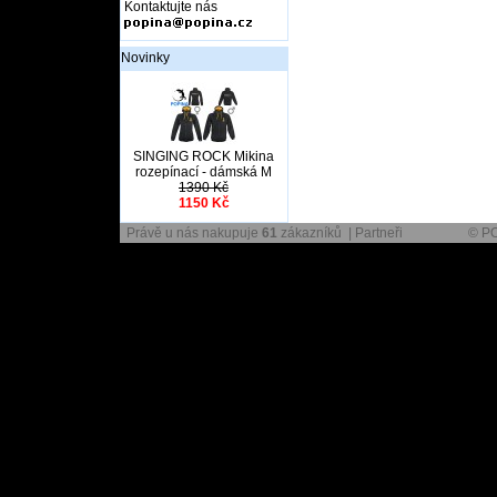
Kontaktujte nás
Novinky
SINGING ROCK Mikina
rozepínací - dámská M
1390 Kč
1150 Kč
Právě u nás nakupuje
61
zákazníků |
Partneři
© PO