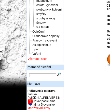
magnézium
id
ostatní vybavení
CE
12
skoby, nýty, kotvení
smyčky
Hm
šrouby a kotvy
Hm
úvazky
Dé
via ferrata
Ba
Oblečení
Te
Outdoorové doplňky
Zá
Pracovní vybavení
Do
Skialpinismus
Na
Spaní
Vaření
Výprodej, akce
Podrobné hledání
Informace
Poštovné a doprava
Záruka
Pojištění ALPENVEREIN
Tovar posielame
aj na Slovensko
Množstevní slevy