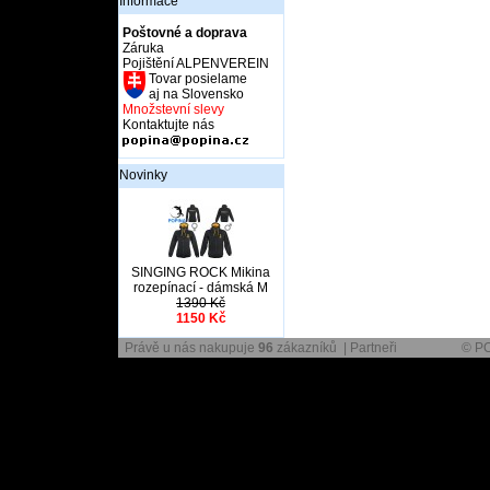
Informace
Poštovné a doprava
Záruka
Pojištění ALPENVEREIN
Tovar posielame
aj na Slovensko
Množstevní slevy
Kontaktujte nás
Novinky
SINGING ROCK Mikina
rozepínací - dámská M
1390 Kč
1150 Kč
Právě u nás nakupuje
96
zákazníků |
Partneři
© PO