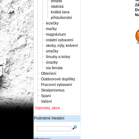
Te
dvojitá
Zá
statická
Do
krátká lana
Na
příslušenství
lezečky
mačky
magnézium
ostatní vybavení
skoby, nýty, kotvení
smyčky
šrouby a kotvy
úvazky
via ferrata
Oblečení
Outdoorové doplňky
Pracovní vybavení
Skialpinismus
Spaní
Vaření
Výprodej, akce
Podrobné hledání