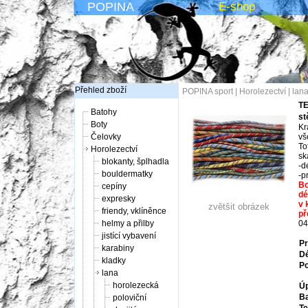
POPINA
E-shop
Přehled zboží
POPINA sport
|
Horolezectví
|
lan
TE
Batohy
st
Boty
Kr
Čelovky
vš
To
Horolezectví
sk
blokanty, šplhadla
-d
bouldermatky
-p
Bo
cepíny
dé
expresky
v 
zvětšit obrázek
friendy, vklíněnce
př
helmy a přilby
04
jistící vybavení
Pr
karabiny
Dé
kladky
Po
lana
horolezecká
Úp
Ba
poloviční