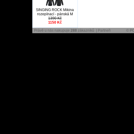
SINGING ROCK Mikina
rozepínací - pánská M
1390 Kč
1150 Kč
Právě u nás nakupuje
288
zákazníků |
Partneři
© P