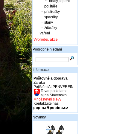
obaly, lepení
polštáře
přístřešky
spacáky
stany
žďáráky
Vaření
Výprodej, akce
Podrobné hledání
Informace
Poštovné a doprava
Záruka
Pojištění ALPENVEREIN
Tovar posielame
aj na Slovensko
Množstevní slevy
Kontaktujte nás
Novinky