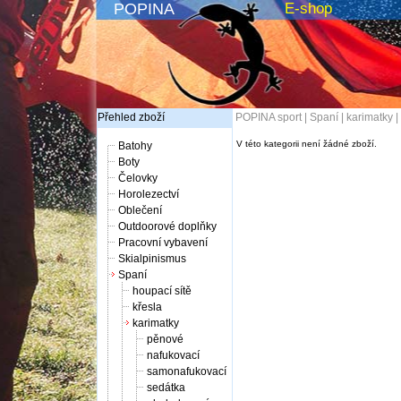
POPINA
E-shop
Přehled zboží
POPINA sport
|
Spaní
|
karimatky
|
V této kategorii není žádné zboží.
Batohy
Boty
Čelovky
Horolezectví
Oblečení
Outdoorové doplňky
Pracovní vybavení
Skialpinismus
Spaní
houpací sítě
křesla
karimatky
pěnové
nafukovací
samonafukovací
sedátka