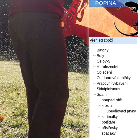
POPINA
Přehled zboží
Batohy
Boty
Čelovky
Horolezectví
Oblečení
Outdoorové doplňky
Pracovní vybavení
Skialpinismus
Spaní
houpací sítě
křesla
upevňovací prvky
karimatky
polštáře
přístřešky
spacáky