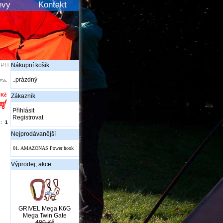
evy
Kontakt
DPH
Nákupní košík
..prázdný
 Kč
Zákazník
Přihlásit
Registrovat
n:
1
Nejprodávanější
01.
AMAZONAS Power hook
Výprodej, akce
GRIVEL Mega K6G
Mega Twin Gate
480 Kč