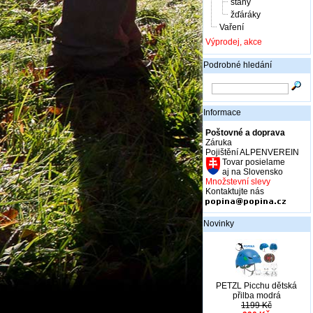
stany
žďáráky
Vaření
Výprodej, akce
Podrobné hledání
Informace
Poštovné a doprava
Záruka
Pojištění ALPENVEREIN
Tovar posielame
aj na Slovensko
Množstevní slevy
Kontaktujte nás
Novinky
PETZL Picchu dětská
přilba modrá
1199 Kč