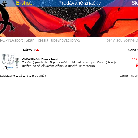
E-shop
Prodávané značky
Sl
POPINA sport
|
Spaní
|
křesla
|
upevňovací prvky
ceny jsou včetně 
Název
Cena
440
AMAZONAS Power hook
Závěsný prvek slouží pro zavěšení křesel do stropu. Otočný hák je
uložen na válečkovém ložisku a umožňuje rotaci ko...
Zobrazeno
1
až
1
(z
1
produktů)
Celkem stra