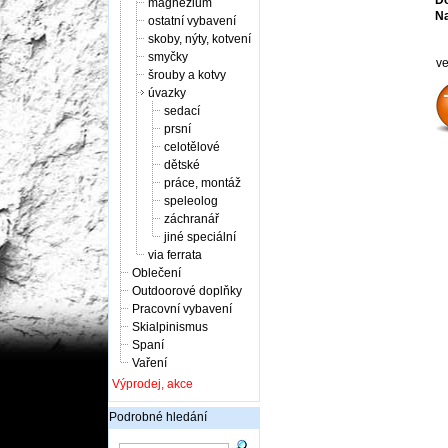
Do
magnézium
Na
ostatní vybavení
skoby, nýty, kotvení
smyčky
ve
šrouby a kotvy
úvazky
sedací
prsní
celotělové
dětské
práce, montáž
speleolog
záchranář
jiné speciální
via ferrata
Oblečení
Outdoorové doplňky
Pracovní vybavení
Skialpinismus
Spaní
Vaření
Výprodej, akce
Podrobné hledání