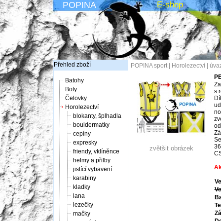
POPINA
E-shop
Přehled zboží
POPINA sport
|
Horolezectví
|
úva
PE
Batohy
Za
Boty
s 
Čelovky
Dí
ud
Horolezectví
no
blokanty, šplhadla
zv
bouldermatky
od
Zá
cepíny
Se
expresky
36
zvětšit obrázek
friendy, vklíněnce
CS
helmy a přilby
Ak
jistící vybavení
karabiny
Ve
kladky
Ve
lana
Ba
lezečky
Te
Zá
mačky