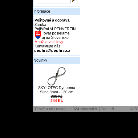
Informace
Poštovné a doprava
Záruka
Pojištění ALPENVEREIN
Tovar posielame
aj na Slovensko
Množstevní slevy
Kontaktujte nás
Novinky
SKYLOTEC Dyneema
Sling 8mm - 120 cm
339 Kč
244 Kč
Právě u nás nakupuje
324
zákazníků |
Partneři
© P