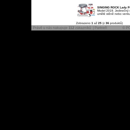
SINGING ROCK Lady P
Model 2019. Jedinečný s
umělé stěně nebo venku n
Zobrazeno
1
až
25
(z
36
produktů)
Právě u nás nakupuje
112
zákazníků |
Partneři
© P