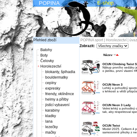
POPINA
E-shop
Přehled zboží
POPINA sport
|
Horolezectví
|
úvaz
Zobrazit:
Batohy
Boty
Název
Čelovky
OCUN Climbing Twist S
Horolezectví
Nákup prvního sedáku je
o jistítku, první vlastní
blokanty, šplhadla
bouldermatky
cepíny
OCUN Neon 3
expresky
Lehký a pohodlný sporto
s lehkostí a větší přizpů
friendy, vklíněnce
helmy a přilby
jistící vybavení
OCUN Neon 3 Lady
Velmi lehký a pohodlný 
karabiny
tak, aby respektoval spe
kladky
lana
OCUN Twist
lezečky
Model 2025. Celkem 4 p
mačky
samosvorné přezky z nere