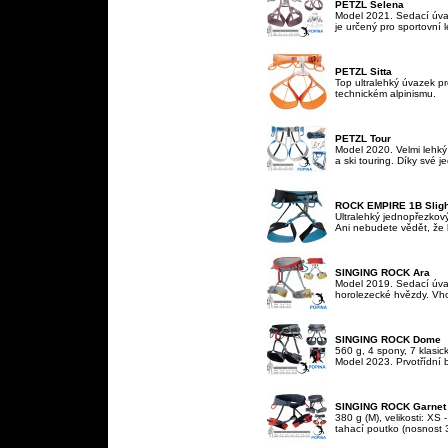
PETZL Selena
Model 2021. Sedací úvaz
je určený pro sportovní l
PETZL Sitta
Top ultralehký úvazek pr
technickém alpinismu.
PETZL Tour
Model 2020. Velmi lehký
a ski touring. Díky své 
ROCK EMPIRE 1B Slight
Ultralehký jednopřezkový
Ani nebudete vědět, že 
SINGING ROCK Ara
Model 2019. Sedací úvaz
horolezecké hvězdy. Vhodn
SINGING ROCK Dome
560 g, 4 spony, 7 klasic
Model 2023. Prvotřídní b
SINGING ROCK Garnet
380 g (M), velikosti: XS
tahací poutko (nosnost 3