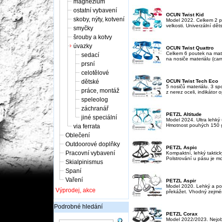
magnézium
ostatní vybavení
OCUN Twist Kid
skoby, nýty, kotvení
Model 2022. Celkem 2 po
velkosti. Univerzální dět
smyčky
šrouby a kotvy
úvazky
OCUN Twist Quattro
Celkem 6 poutek na mater
sedací
na nosiče materiálu (carr
prsní
celotělové
dětské
OCUN Twist Tech Eco
5 nosičů materiálu. 3 sp
práce, montáž
z nerez oceli, indikátor 
speleolog
záchranář
PETZL Altitude
jiné speciální
Model 2024. Ultra lehký 
Hmotnost pouhých 150 gr
via ferrata
Oblečení
Outdoorové doplňky
PETZL Aspic
Pracovní vybavení
Kompaktní, lehký taktick
Polstrování u pásu je mo
Skialpinismus
Spaní
Vaření
PETZL Aspir
Model 2020. Lehký a poh
Výprodej, akce
překážet. Vhodný zejmén
Podrobné hledání
PETZL Corax
Model 2022/2023. Nejobl