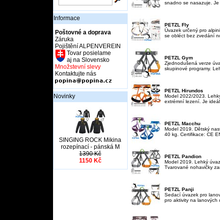
snadno se nasazuje. Je 
Informace
PETZL Fly
Úvazek určený pro alpinis
Poštovné a doprava
se obléct bez zvedání no
Záruka
Pojištění ALPENVEREIN
Tovar posielame
PETZL Gym
aj na Slovensko
Zjednodušená verze úva
Množstevní slevy
skupinové programy. Lehk
Kontaktujte nás
PETZL Hirundos
Novinky
Model 2022/2023. Lehký
extrémní lezení. Je ideáln
PETZL Macchu
Model 2019. Dětský nast
40 kg. Certifikace: CE E
SINGING ROCK Mikina
rozepínací - pánská M
1390 Kč
PETZL Pandion
1150 Kč
Model 2019. Lehký úvaze
Tvarované nohavičky zar
PETZL Panji
Sedací úvazek pro lanov
pro aktivity na lanových