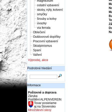
Mi
magnézium
Ma
ostatní vybavení
No
skoby, nýty, kotvení
Ma
smyčky
Ba
šrouby a kotvy
Te
úvazky
Zá
via ferrata
Do
Na
Oblečení
Outdoorové doplňky
Pracovní vybavení
Skialpinismus
Spaní
Vaření
Výprodej, akce
Podrobné hledání
Informace
Poštovné a doprava
Záruka
Pojištění ALPENVEREIN
Tovar posielame
aj na Slovensko
Množstevní slevy