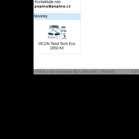
Kontaktujte nás
Novinky
OCUN Twist Tech Eco
1650 Kč
Právě u nás nakupuje
517
zákazníků |
Partneři
© P