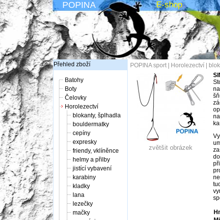
POPINA
E-shop
Přehled zboží
POPINA sport
|
Horolezectví
|
blok
SI
Batohy
St
Boty
na
šň
Čelovky
zá
Horolezectví
op
blokanty, šplhadla
na
ka
bouldermatky
cepíny
Vy
expresky
um
zvětšit obrázek
za
friendy, vklíněnce
do
helmy a přilby
př
jistící vybavení
pr
karabiny
ne
tu
kladky
vy
lana
sp
lezečky
Hm
mačky