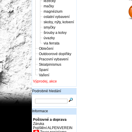
lezečky
mačky
magnézium
ostatní vybavení
skoby, nýty, kotvení
smyčky
šrouby a kotvy
úvazky
via ferrata
Oblečení
Outdoorové doplňky
Pracovní vybavení
Skialpinismus
Spaní
Vaření
Výprodej, akce
Podrobné hledání
Informace
Poštovné a doprava
Záruka
Pojištění ALPENVEREIN