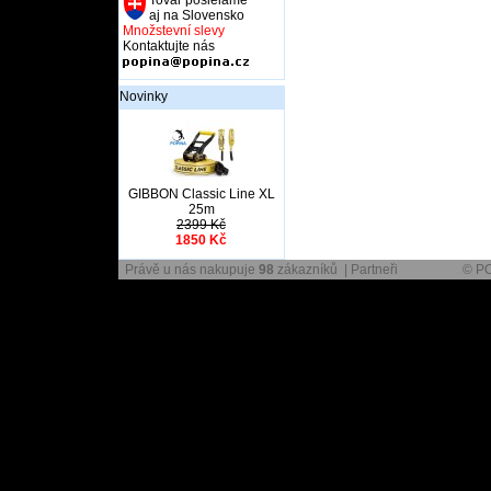
Tovar posielame
aj na Slovensko
Množstevní slevy
Kontaktujte nás
Novinky
GIBBON Classic Line XL
25m
2399 Kč
1850 Kč
Právě u nás nakupuje
98
zákazníků |
Partneři
© PO