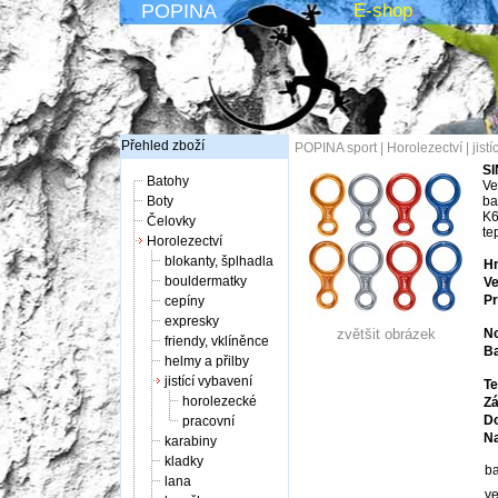
POPINA
E-shop
Přehled zboží
POPINA sport
|
Horolezectví
|
jist
SI
Batohy
Ve
Boty
ba
K6
Čelovky
te
Horolezectví
blokanty, šplhadla
Hm
bouldermatky
Ve
Pr
cepíny
expresky
zvětšit obrázek
No
friendy, vklíněnce
Ba
helmy a přilby
jistící vybavení
Te
horolezecké
Zá
Do
pracovní
Na
karabiny
kladky
ba
lana
ve