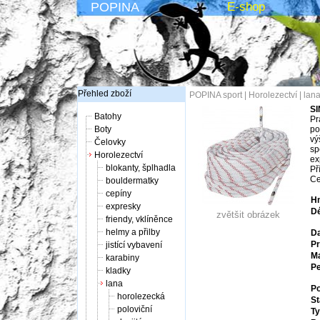
POPINA
E-shop
Přehled zboží
POPINA sport
|
Horolezectví
|
lan
SI
Batohy
Pr
Boty
po
vý
Čelovky
sp
Horolezectví
ex
blokanty, šplhadla
Př
Ce
bouldermatky
cepíny
Hm
expresky
Dé
zvětšit obrázek
friendy, vklíněnce
helmy a přilby
Da
Pr
jistící vybavení
Ma
karabiny
Pe
kladky
lana
Po
horolezecká
St
poloviční
Ty