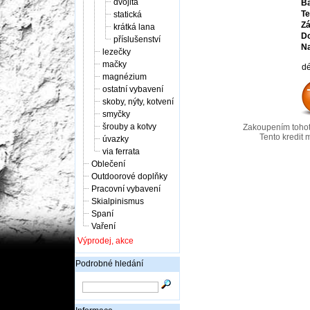
dvojitá
Ba
Te
statická
Zá
krátká lana
Do
příslušenství
Na
lezečky
mačky
dé
magnézium
ostatní vybavení
skoby, nýty, kotvení
smyčky
šrouby a kotvy
Zakoupením tohot
Tento kredit 
úvazky
via ferrata
Oblečení
Outdoorové doplňky
Pracovní vybavení
Skialpinismus
Spaní
Vaření
Výprodej, akce
Podrobné hledání