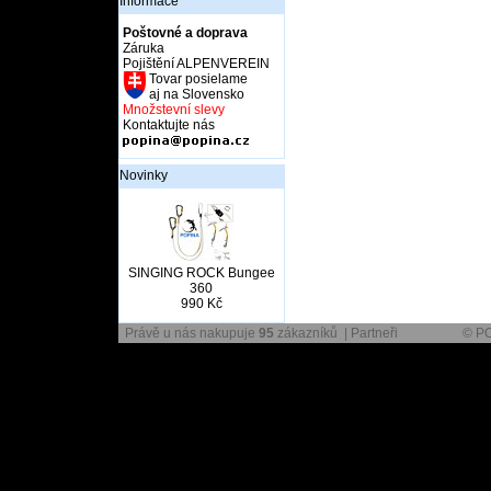
Informace
Poštovné a doprava
Záruka
Pojištění ALPENVEREIN
Tovar posielame
aj na Slovensko
Množstevní slevy
Kontaktujte nás
Novinky
SINGING ROCK Bungee
360
990 Kč
Právě u nás nakupuje
95
zákazníků |
Partneři
© PO