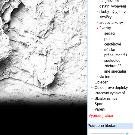
magnézium
ostatní vybavení
skoby, nýty, kotvení
smyčky
šrouby a kotvy
úvazky
sedací
prsní
celotělové
dětské
práce, montáž
speleolog
záchranář
jiné speciální
via ferrata
Oblečení
Outdoorové doplňky
Pracovní vybavení
Skialpinismus
Spaní
Vaření
Výprodej, akce
Podrobné hledání