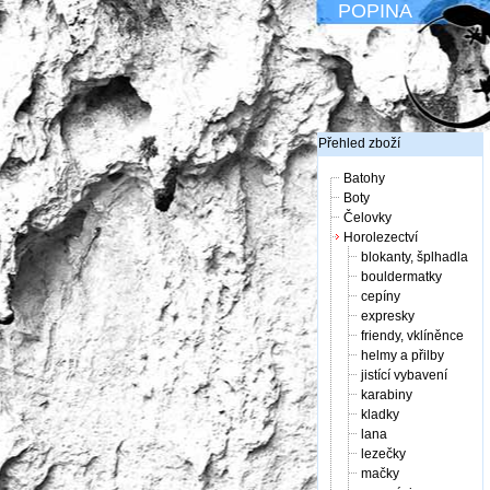
POPINA
Přehled zboží
Batohy
Boty
Čelovky
Horolezectví
blokanty, šplhadla
bouldermatky
cepíny
expresky
friendy, vklíněnce
helmy a přilby
jistící vybavení
karabiny
kladky
lana
lezečky
mačky