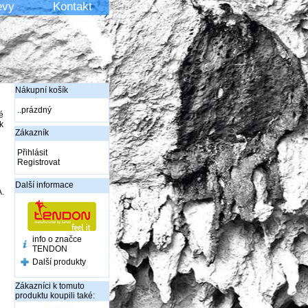
evy
Kontakt
Nákupní košík
..prázdný
é
k
Zákazník
Přihlásit
Registrovat
Další informace
.
info o značce
TENDON
Další produkty
Zákazníci k tomuto
produktu koupili také: