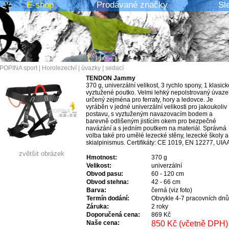
E-shop
Prodávané značky
Sl
POPINA sport
|
Horolezectví
|
úvazky
|
sedací
TENDON Jammy
370 g, univerzální velikost, 3 rychlo spony, 1 klasick
vyztužené poutko. Velmi lehký nepolstrovaný úvaze
určený zejména pro ferraty, hory a ledovce. Je
vyráběn v jedné univerzální velikosti pro jakoukoliv
postavu, s vyztuženým navazovacím bodem a
barevně odlišeným jistícím okem pro bezpečné
navázání a s jedním poutkem na materiál. Správná
volba také pro umělé lezecké stěny, lezecké školy a
skialpinismus. Certifikáty: CE 1019, EN 12277, UIAA
zvětšit obrázek
Hmotnost:
370 g
Velikost:
univerzální
Obvod pasu:
60 - 120 cm
Obvod stehna:
42 - 66 cm
Barva:
černá (viz foto)
Termín dodání:
Obvykle 4-7 pracovních dnů
Záruka:
2 roky
Doporučená cena:
869 Kč
Naše cena:
850 Kč (včetně DPH)