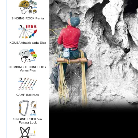
SINGING ROCK Penta
KOUBA Abalak sada Elox
CLIMBING TECHNOLOGY
Venus Plus
CAMP Ball Nuts
SINGING ROCK Via
Ferrata Lock