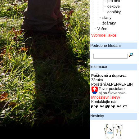
pro děti
dekové
doplňky
stany
žďáráky
Vaření
Výprodej, akce
Podrobné hledání
Informace
Poštovné a doprava
Záruka
Pojištění ALPENVEREIN
Tovar posielame
aj na Slovensko
Množstevní slevy
Kontaktujte nás
Novinky