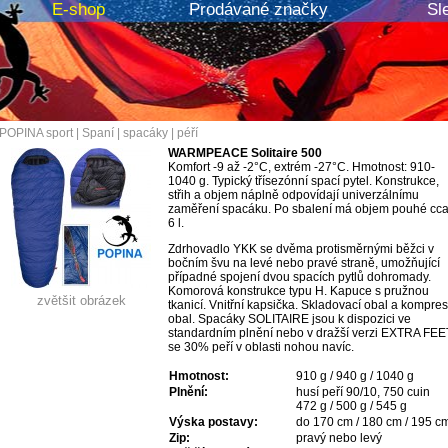
E-shop
Prodávané značky
Sl
POPINA sport
|
Spaní
|
spacáky
|
péří
WARMPEACE Solitaire 500
Komfort -9 až -2°C, extrém -27°C. Hmotnost: 910-
1040 g. Typický třísezónní spací pytel. Konstrukce,
střih a objem náplně odpovídají univerzálnímu
zaměření spacáku. Po sbalení má objem pouhé cc
6 l.
Zdrhovadlo YKK se dvěma protisměrnými běžci v
bočním švu na levé nebo pravé straně, umožňující
případné spojení dvou spacích pytlů dohromady.
Komorová konstrukce typu H. Kapuce s pružnou
zvětšit obrázek
tkanicí. Vnitřní kapsička. Skladovací obal a kompres
obal. Spacáky SOLITAIRE jsou k dispozici ve
standardním plnění nebo v dražší verzi EXTRA FEE
se 30% peří v oblasti nohou navíc.
Hmotnost:
910 g / 940 g / 1040 g
Plnění:
husí peří 90/10, 750 cuin
472 g / 500 g / 545 g
Výska postavy:
do 170 cm / 180 cm / 195 c
Zip:
pravý nebo levý