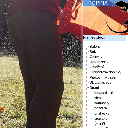
POPINA
Přehled zboží
Batohy
Boty
Čelovky
Horolezectví
Oblečení
Outdoorové doplňky
Pracovní vybavení
Skialpinismus
Spaní
houpací sítě
křesla
karimatky
polštáře
přístřešky
spacáky
péří