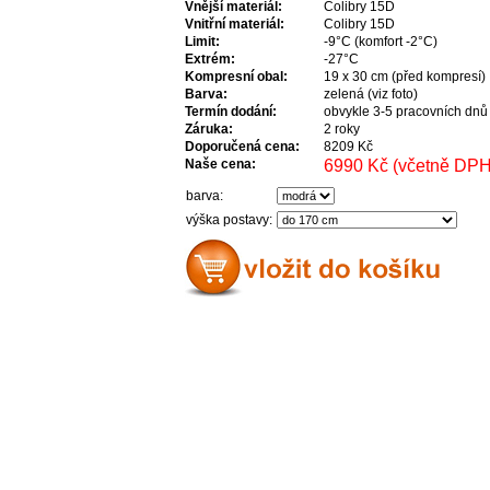
Vnější materiál:
Colibry 15D
Vnitřní materiál:
Colibry 15D
Limit:
-9°C (komfort -2°C)
Extrém:
-27°C
Kompresní obal:
19 x 30 cm (před kompresí)
Barva:
zelená (viz foto)
Termín dodání:
obvykle 3-5 pracovních dnů
Záruka:
2 roky
Doporučená cena:
8209 Kč
Naše cena:
6990 Kč (včetně DPH
barva:
výška postavy: