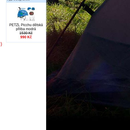
PETZL Picchu dětská
přilba modrá
1530 Kč
990 Kč
)