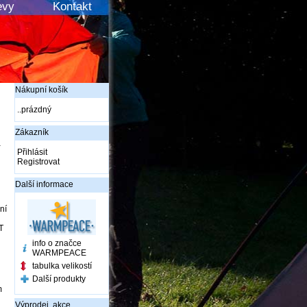
evy
Kontakt
Nákupní košík
..prázdný
Zákazník
a
Přihlásit
Registrovat
Další informace
ní
T
info o značce
WARMPEACE
tabulka velikostí
Další produkty
m
Výprodej, akce