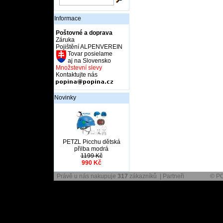
Informace
Poštovné a doprava
Záruka
Pojištění ALPENVEREIN
Tovar posielame
aj na Slovensko
Množstevní slevy
Kontaktujte nás
Novinky
PETZL Picchu dětská
přilba modrá
1199 Kč
990 Kč
Právě u nás nakupuje
317
zákazníků |
Partneři
© P