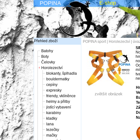
POPINA
E-shop
Přehled zboží
POPINA sport
|
Horolezectví
|
úva
SI
Batohy
No
Boty
hm
no
Čelovky
Oc
Horolezectví
mí
blokanty, šplhadla
tv
ne
bouldermatky
cepíny
Hm
expresky
Ve
zvětšit obrázek
friendy, vklíněnce
Ba
helmy a přilby
Te
jistící vybavení
Zá
Do
karabiny
Na
kladky
lana
lezečky
mačky