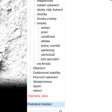
magnézium
ostatní vybavení
skoby, nýty, kotvení
smyčky
šrouby a kotvy
úvazky
sedací
prsní
celotělové
dětské
práce, montáž
speleolog
záchranář
jiné speciální
via ferrata
Oblečení
Outdoorové doplňky
Pracovní vybavení
Skialpinismus
Spaní
Vaření
Výprodej, akce
Podrobné hledání