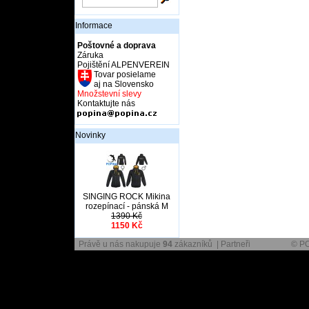
Informace
Poštovné a doprava
Záruka
Pojištění ALPENVEREIN
Tovar posielame
aj na Slovensko
Množstevní slevy
Kontaktujte nás
Novinky
SINGING ROCK Mikina
rozepínací - pánská M
1390 Kč
1150 Kč
Právě u nás nakupuje
94
zákazníků |
Partneři
© PO