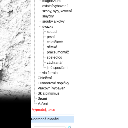
magnézium
ostatní vybavení
skoby, nýty, kotvení
smyčky
šrouby a kotvy
úvazky
sedací
prsní
celotělové
dětské
práce, montáž
speleolog
záchranář
jiné speciální
via ferrata
Oblečení
Outdoorové doplňky
Pracovní vybavení
Skialpinismus
Spaní
Vaření
Výprodej, akce
Podrobné hledání