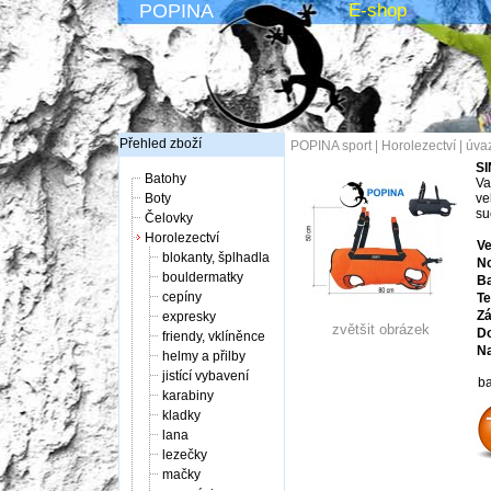
POPINA
E-shop
Přehled zboží
POPINA sport
|
Horolezectví
|
úva
SI
Batohy
Va
Boty
ve
su
Čelovky
Horolezectví
Ve
blokanty, šplhadla
No
bouldermatky
Ba
cepíny
Te
Zá
expresky
zvětšit obrázek
Do
friendy, vklíněnce
Na
helmy a přilby
jistící vybavení
ba
karabiny
kladky
lana
lezečky
mačky