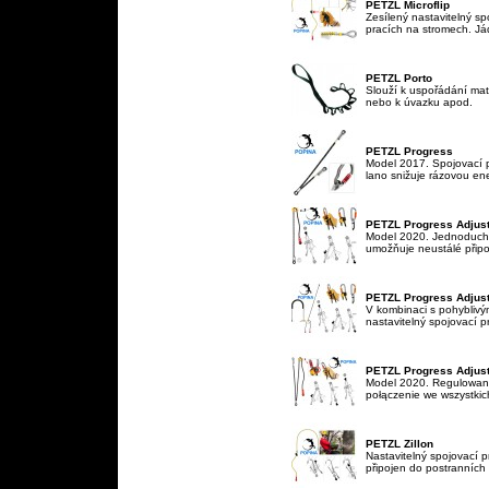
PETZL Microflip
Zesílený nastavitelný sp
pracích na stromech. Jád
PETZL Porto
Slouží k uspořádání mat
nebo k úvazku apod.
PETZL Progress
Model 2017. Spojovací 
lano snižuje rázovou ene
PETZL Progress Adjust
Model 2020. Jednoduchý 
umožňuje neustálé připo
PETZL Progress Adjust 
V kombinaci s pohybliv
nastavitelný spojovací p
PETZL Progress Adjust
Model 2020. Regulowana
połączenie we wszystkich
PETZL Zillon
Nastavitelný spojovací p
připojen do postranních 