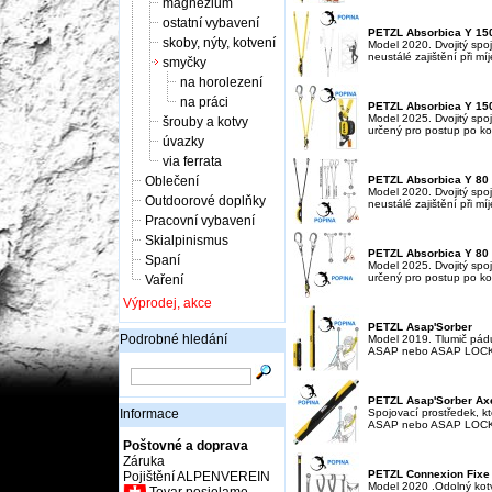
magnézium
ostatní vybavení
PETZL Absorbica Y 15
skoby, nýty, kotvení
Model 2020. Dvojitý spo
neustálé zajištění při mí
smyčky
na horolezení
na práci
PETZL Absorbica Y 1
Model 2025. Dvojitý spo
šrouby a kotvy
určený pro postup po ko
úvazky
via ferrata
Oblečení
PETZL Absorbica Y 80
Model 2020. Dvojitý spo
Outdoorové doplňky
neustálé zajištění při mí
Pracovní vybavení
Skialpinismus
PETZL Absorbica Y 8
Spaní
Model 2025. Dvojitý spo
určený pro postup po ko
Vaření
Výprodej, akce
PETZL Asap'Sorber
Podrobné hledání
Model 2019. Tlumič pád
ASAP nebo ASAP LOCK. U
PETZL Asap'Sorber Ax
Informace
Spojovací prostředek, k
ASAP nebo ASAP LOCK. U
Poštovné a doprava
Záruka
PETZL Connexion Fixe
Pojištění ALPENVEREIN
Model 2020 .Odolný kot