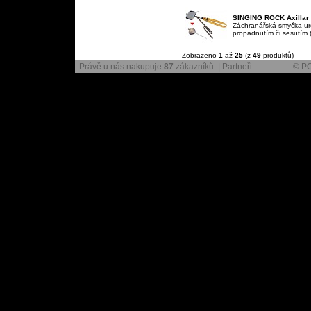
SINGING ROCK Axillar
Záchranářská smyčka ur
propadnutím či sesutím (
Zobrazeno
1
až
25
(z
49
produktů)
Právě u nás nakupuje
87
zákazníků |
Partneři
© PO