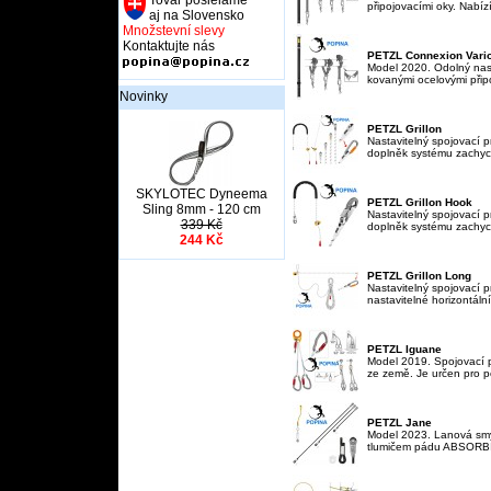
Tovar posielame
připojovacími oky. Nabízí 
aj na Slovensko
Množstevní slevy
Kontaktujte nás
PETZL Connexion Vari
Model 2020. Odolný nas
kovanými ocelovými připo
Novinky
PETZL Grillon
Nastavitelný spojovací 
doplněk systému zachyce
SKYLOTEC Dyneema
PETZL Grillon Hook
Sling 8mm - 120 cm
Nastavitelný spojovací p
339 Kč
doplněk systému zachyce
244 Kč
PETZL Grillon Long
Nastavitelný spojovací pr
nastavitelné horizontální 
PETZL Iguane
Model 2019. Spojovací p
ze země. Je určen pro p
PETZL Jane
Model 2023. Lanová smy
tlumičem pádu ABSORBIC