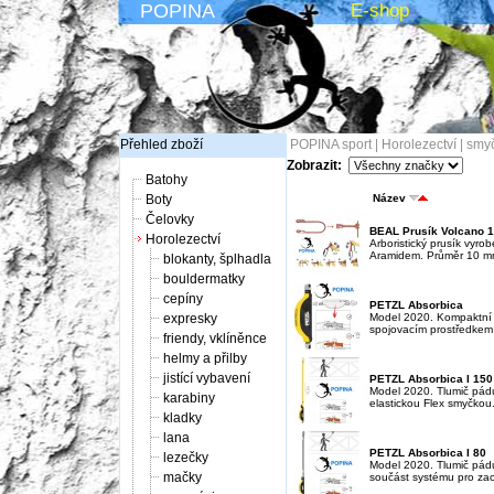
POPINA
E-shop
Přehled zboží
POPINA sport
|
Horolezectví
|
smy
Zobrazit:
Batohy
Boty
Název
Čelovky
BEAL Prusík Volcano 
Horolezectví
Arboristický prusík vyro
Aramidem. Průměr 10 mm,
blokanty, šplhadla
bouldermatky
cepíny
PETZL Absorbica
expresky
Model 2020. Kompaktní t
spojovacím prostředkem 
friendy, vklíněnce
helmy a přilby
jistící vybavení
PETZL Absorbica I 150
Model 2020. Tlumič pádu
karabiny
elastickou Flex smyčkou.
kladky
lana
PETZL Absorbica I 80
lezečky
Model 2020. Tlumič pádu
mačky
součást systému pro zach